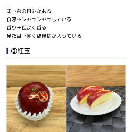
味→蜜の甘みがある
食感→シャキシャキしている
香り→程よく香る
見た目→赤く縞模様が入っている
②紅玉