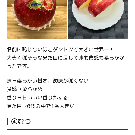
名前に恥じないほどダントツで大きい世界一！
大きく強そうな見た目に反して味も食感も柔らかか
ったです。
味→柔らかい甘さ、酸味が強くない
食感→柔らかめ
香り→甘いいい香りがする
見た目→6個の中で1番大きい
④むつ