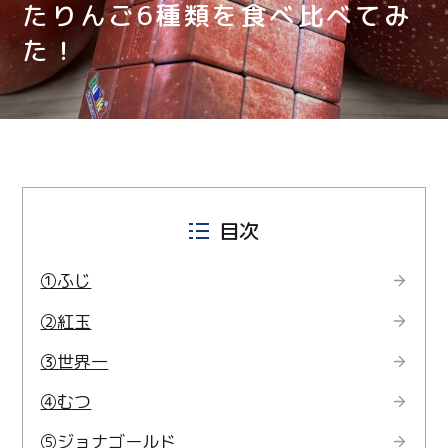
たりんご6種類を食べ比べてみ
た！
目次
①ふじ
②紅玉
③世界一
④むつ
⑤ジョナゴールド