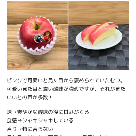
Twitter
Facebook
Line
Copy URL
ピンクで可愛いと見た目から褒められていたむつ。
可愛い見た目と違い酸味が強めですが、それがまた
いいとの声が多数！
味→爽やかな酸味の後に甘みがくる
食感→シャキシャキしている
香り→特に香らない