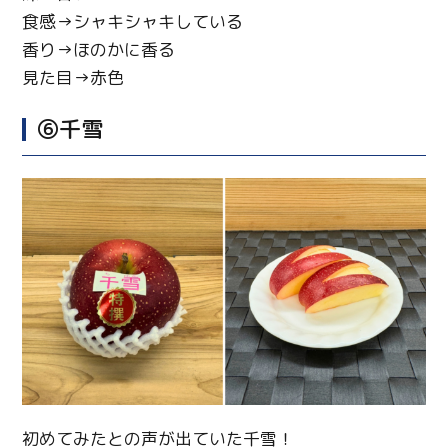
食感→シャキシャキしている
香り→ほのかに香る
見た目→赤色
⑥千雪
初めてみたとの声が出ていた千雪！