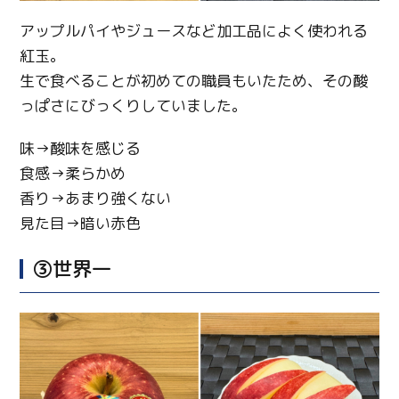
アップルパイやジュースなど加工品によく使われる
紅玉。
生で食べることが初めての職員もいたため、その酸
っぱさにびっくりしていました。
味→酸味を感じる
食感→柔らかめ
香り→あまり強くない
見た目→暗い赤色
③世界一