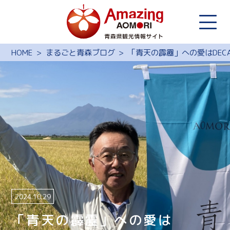
HOME
まるごと青森ブログ
「青天の霹靂」への愛はDECA
2024.10.29
「青天の霹靂」への愛は