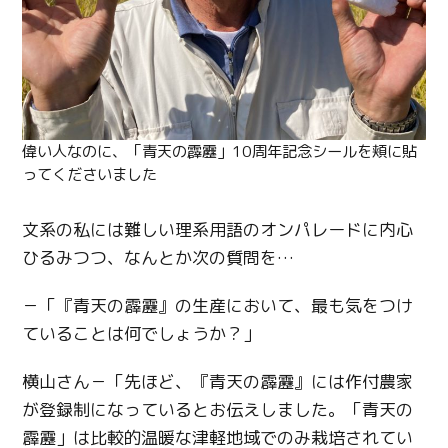
偉い人なのに、「青天の霹靂」10周年記念シールを頬に貼
ってくださいました
文系の私には難しい理系用語のオンパレードに内心
ひるみつつ、なんとか次の質問を…
－「『青天の霹靂』の生産において、最も気をつけ
ていることは何でしょうか？」
横山さん－「先ほど、『青天の霹靂』には作付農家
が登録制になっているとお伝えしました。「青天の
霹靂」は比較的温暖な津軽地域でのみ栽培されてい