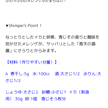
ふわっふわのメレンゲがたまらない！
Line
Copy URL
⚫︎Shimpei’s Point！
ねっとりとしたイカと卵黄、青じその香りと酸味を
効かせたメレンゲが、サッパリとした「青天の霹
靂」にさらりとからみます。
【材料（作りやすい分量）】
A 煮干し:5g 水:100cc 酒:大さじ1/2 みりん:大
さじ1/2
しょうゆ:大さじ2 砂糖:小さじ1 イカ（刺身
用）:30g 卵:1個 青じそ:5枚分