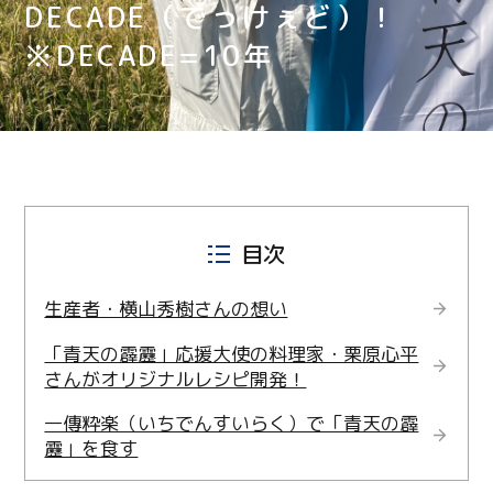
DECADE（でっけぇど）！
※DECADE=10年
目次
生産者・横山秀樹さんの想い
「青天の霹靂」応援大使の料理家・栗原心平
さんがオリジナルレシピ開発！
一傳粋楽（いちでんすいらく）で「青天の霹
靂」を食す