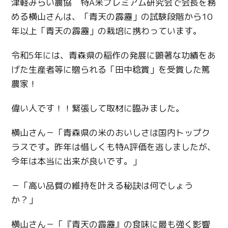
津軽みらい農協 特A米プレミアム研究会で会長を務
める横山さんは、「青天の霹靂」の試験段階から10
年以上「青天の霹靂」の栽培に携わっています。
令和5年には、青森県の稲作の発展に顕著な功績をあ
げた生産者等に贈られる「田中稔賞」を受賞した篤
農家！
偉い人です！！緊張して取材に臨みました。
横山さん－「青森県の米のおいしさは国内トップク
ラスです。昨年は惜しくも特A評価を逃しましたが、
今年は本当に出来が良いです。」
－「高い品質の維持を叶える秘訣は何でしょう
か？」
横山さん－「『青天の霹靂』の食味に最も強く影響