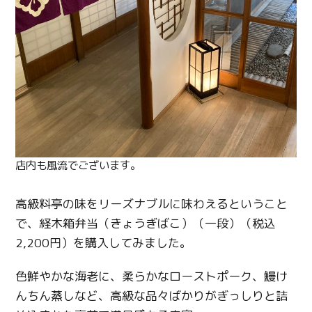
店内も風流でございます。
高級料亭の味をリーズナブルに味わえるということ
で、経木箱弁当（きょうぎばこ）（一段）（税込
2,200円）を購入してみました。
色鮮やかな海老に、柔らかなローストポーク、鰻け
んちん蒸しなど、高級な品々ばかりがぎっしりと詰