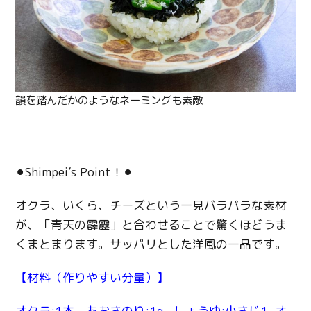
韻を踏んだかのようなネーミングも素敵
⚫︎Shimpei’s Point！⚫︎
オクラ、いくら、チーズという一見バラバラな素材
が、「青天の霹靂」と合わせることで驚くほどうま
くまとまります。サッパリとした洋風の一品です。
【材料（作りやすい分量）】
オクラ:1本 あおさのり:1g しょうゆ:小さじ1 オ