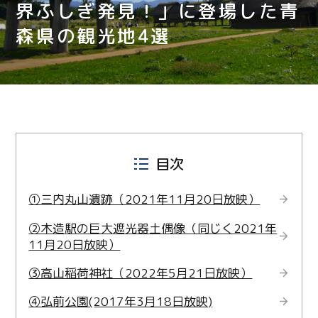
界ふしぎ発見！」に登場した青
森県の観光地4選
目次
①三内丸山遺跡（2021年11月20日放映）
②木造駅の巨大遮光器土偶像（同じく2021年
11月20日放映）
③高山稲荷神社（2022年5月21日放映）
④弘前公園(2017年3月18日放映)