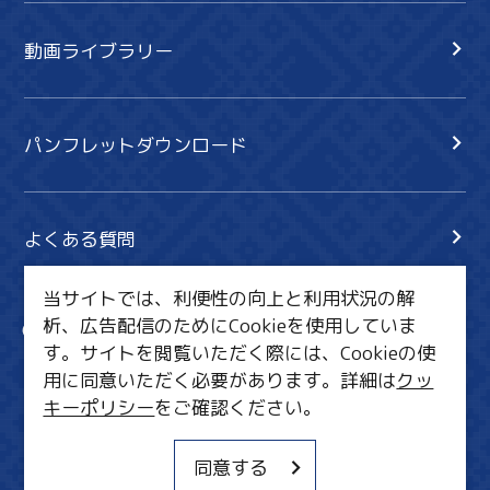
動画ライブラリー
パンフレットダウンロード
よくある質問
当サイトでは、利便性の向上と利用状況の解
析、広告配信のためにCookieを使用していま
サイト内検索
共有
す。サイトを閲覧いただく際には、Cookieの使
行きたいリスト
用に同意いただく必要があります。詳細は
クッ
キーポリシー
をご確認ください。
MICE・教育・観光事業者の皆様へ
サイトポリシー
同意する
関連リンク集