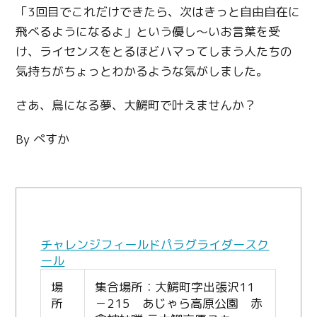
「
3
回目でこれだけできたら、次はきっと自由自在に
飛べるようになるよ」という優し〜いお言葉を受
け、ライセンスをとるほどハマってしまう人たちの
気持ちがちょっとわかるような気がしました。
さあ、鳥になる夢、大鰐町で叶えませんか？
By ぺすか
チャレンジフィールドパラグライダースク
ール
場
集合場所：大鰐町字出張沢11
所
－215 あじゃら高原公園 赤