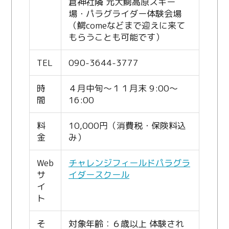
倉神社隣 元大鰐高原スキー
場・パラグライダー体験会場
（鰐comeなどまで迎えに来て
もらうことも可能です）
TEL
090-3644-3777
時
４月中旬～１１月末 9:00～
間
16:00
料
10,000円（消費税・保険料込
金
み）
Web
チャレンジフィールドパラグラ
サ
イダースクール
イ
ト
そ
対象年齢：６歳以上 体験され