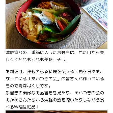
津軽塗りの二重箱に入ったお弁当は、見た目から美
しくてどれもこれも美味しそう。
お料理は、津軽の伝承料理を伝える活動を日々おこ
なっている「あかつきの会」の皆さんが作っている
Twitter
もので青森尽くしです。
Facebook
手書きの素敵なお品書きを見たり、あかつきの会の
おかあさんたちから津軽の話を聴いたりしながら食
Line
べる料理は絶品！