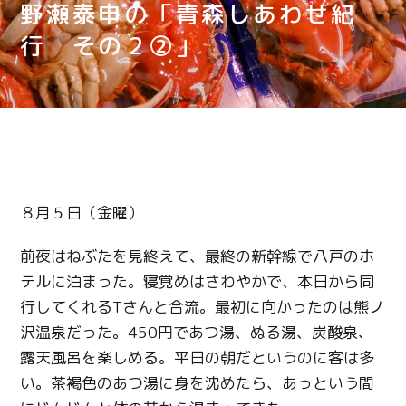
野瀬泰申の「青森しあわせ紀
行 その２②」
８月５日（金曜）
前夜はねぶたを見終えて、最終の新幹線で八戸のホ
テルに泊まった。寝覚めはさわやかで、本日から同
行してくれるTさんと合流。最初に向かったのは熊ノ
沢温泉だった。450円であつ湯、ぬる湯、炭酸泉、
露天風呂を楽しめる。平日の朝だというのに客は多
い。茶褐色のあつ湯に身を沈めたら、あっという間