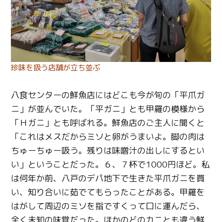
珍味を扱う店舗が立ち並ぶ
八食センターの鮮魚店にはどこも今が旬の「平爪ガ
ニ」が並んでいた。「平ガニ」とも甲羅の模様から
「Ｈガニ」とも呼ばれる。鮮魚店のご主人に聞くと
「これはメスだからミソと卵がうまいよ。脚の肉は
ちゅーちゅー吸う。残りは味噌汁の出しにするとい
い」ということだった。６、７杯で1000円ほど。私
は何年か前、八戸のデパ地下で生きた平爪ガニを買
い、知り合いに茹でてもらったことがある。甲羅を
はがして周辺のミソを指ですくって口に運んだら、
全く未知の味覚だった。ほかのどのカニとも違う鮮