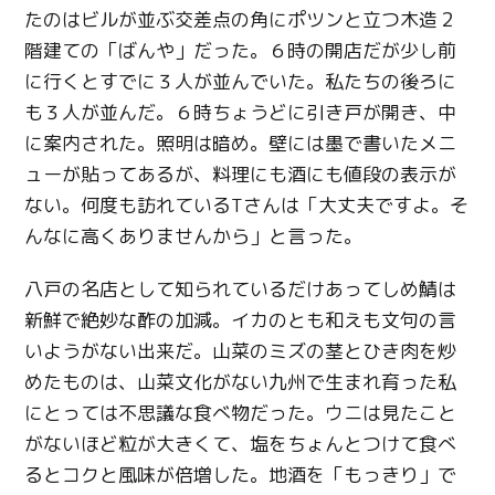
たのはビルが並ぶ交差点の角にポツンと立つ木造２
階建ての「ばんや」だった。６時の開店だが少し前
に行くとすでに３人が並んでいた。私たちの後ろに
も３人が並んだ。６時ちょうどに引き戸が開き、中
Twitter
に案内された。照明は暗め。壁には墨で書いたメニ
ューが貼ってあるが、料理にも酒にも値段の表示が
Facebook
ない。何度も訪れているTさんは「大丈夫ですよ。そ
んなに高くありませんから」と言った。
Line
八戸の名店として知られているだけあってしめ鯖は
Copy URL
新鮮で絶妙な酢の加減。イカのとも和えも文句の言
いようがない出来だ。山菜のミズの茎とひき肉を炒
めたものは、山菜文化がない九州で生まれ育った私
にとっては不思議な食べ物だった。ウニは見たこと
がないほど粒が大きくて、塩をちょんとつけて食べ
るとコクと風味が倍増した。地酒を「もっきり」で