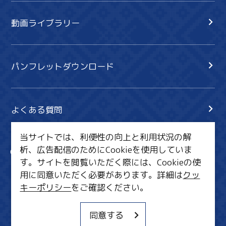
動画ライブラリー
パンフレットダウンロード
よくある質問
当サイトでは、利便性の向上と利用状況の解
析、広告配信のためにCookieを使用していま
サイト内検索
共有
す。サイトを閲覧いただく際には、Cookieの使
行きたいリスト
用に同意いただく必要があります。詳細は
クッ
キーポリシー
をご確認ください。
MICE・教育・観光事業者の皆様へ
サイトポリシー
同意する
関連リンク集