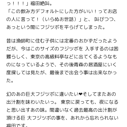
っ！！！」福田絶叫。
「この飲み方デフォルトにした方がいい！ってお店
の人に言って！（いらぬお世話）」と、 叫びつつ、
あっという間にフジツボを平らげてしまった。
昔は漁師町に住む子供には定番のおかずだったよう
だが、今はこのサイズのフジツボを 入手するのは困
難らしく、東京の高級料亭などに出てくるようなも
のになっているようで、その後青森の居酒屋にいく
度探しては見たが、最後まで出会う事は出来なかっ
た。
幻のあの巨大フジツボに逢いたい❤そしてまたあの
出汁割を味わいたいっ。 東京に戻っても、夜になる
と思い出すあの味。間違いなく過去最高の出汁割が
頂ける巨 大フジツボの事を、あれから忘れられない
福田です。