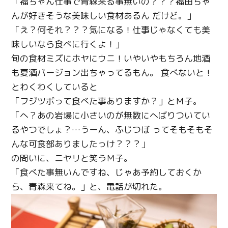
「福ちゃん仕事で青森来る事無いの？？？福田ちゃ
んが好きそうな美味しい食材あるん だけど。」
「え？何それ？？？気になる！仕事じゃなくても美
味しいなら食べに行くよ！」
旬の食材ミズにホヤにウニ！いやいやもちろん地酒
も夏酒バージョン出ちゃってるもん。 食べないと！
とわくわくしていると
「フジツボって食べた事ありますか？」とＭ子。
「へ？あの岩場に小さいのが無数にへばりついてい
るやつでしょ？…うーん、ふじつぼ ってそもそもそ
んな可食部ありましたっけ？？？」
の問いに、ニヤリと笑うＭ子。
「食べた事無いんですね、じゃあ予約しておくか
ら、青森来てね。」と、電話が切れた。