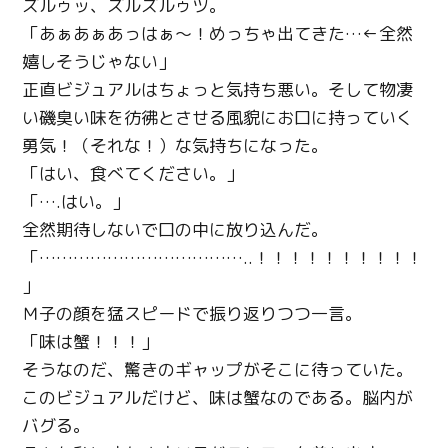
ズルゥッ、ズルズルゥツ。
「あぁあぁあっはぁ～！めっちゃ出てきた…←全然
嬉しそうじゃない」
正直ビジュアルはちょっと気持ち悪い。そして物凄
い磯臭い味を彷彿とさせる風貌にお口に持っていく
勇気！（それな！）な気持ちになった。
「はい、食べてください。」
「….はい。」
全然期待しないで口の中に放り込んだ。
「………………………………..！！！！！！！！！！
」
Ｍ子の顔を猛スピードで振り返りつつ一言。
「味は蟹！！！」
そうなのだ、驚きのギャップがそこに待っていた。
このビジュアルだけど、味は蟹なのである。脳内が
Twitter
バグる。