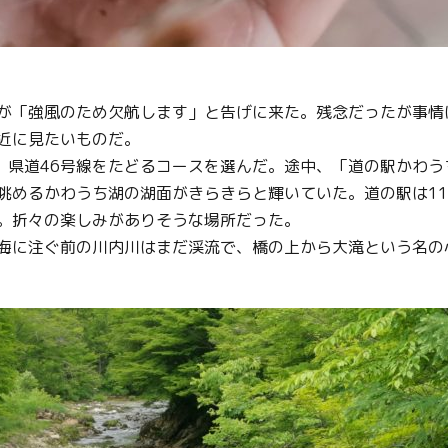
が「強風のため欠航します」と告げに来た。残念だったが事情
近に見たいものだ。
線、県道46号線をたどるコースを選んだ。途中、「道の駅かわ
眺めるかわうち湖の湖面がきらきらと輝いていた。道の駅は1
。折々の楽しみがありそうな場所だった。
海に注ぐ前の川内川はまだ渓流で、橋の上から大滝という名の