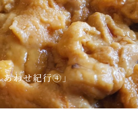
Language
English
简体中文
MICE・教育・観光事業者の皆様へ
しあわせ紀行④」