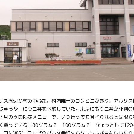
サス周辺が村の中心だ。村内唯一のコンビニがあり、アルサス
じゅうや」にウニ丼を予約していた。東京にもウニ丼が評判の
７月の季節限定メニューで、いつ行っても食べられるとは限ら
覆っている。80グラム？ 100グラム？ ひょっとして12
に口に運ぶ。テレビのグルメ番組ならタレントが目をむいたり