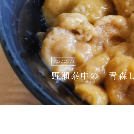
関連リンク集
日本語
繁体中文
한국어
2022.08.23
野瀬泰申の「青森