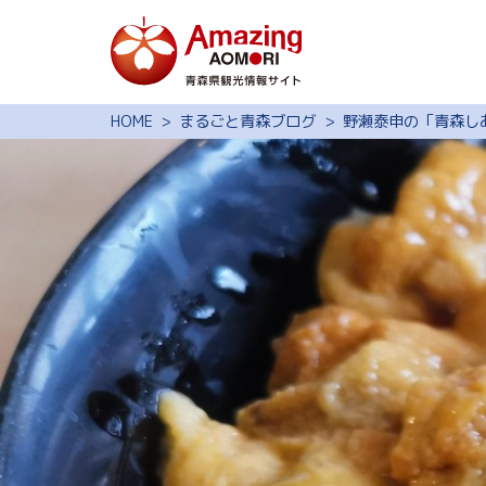
特集
HOME
まるごと青森ブログ
野瀬泰申の「青森し
スポット・体験
モデルコース
旅の予約
観光ガイド
サイト内検索
行きたいリスト
動画ライブラリー
よくある質問