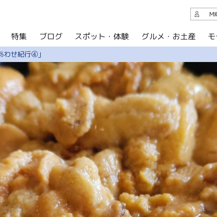
観光案内
M
スポット・体験
グルメ・お土産
モ
ブログ
特集
ブログ
あわせ紀行④」
グルメ・お土産
イベント
アクセス
このサイトについて
共有
写真ライブラリー
パンフレットダウンロード
運営組織について