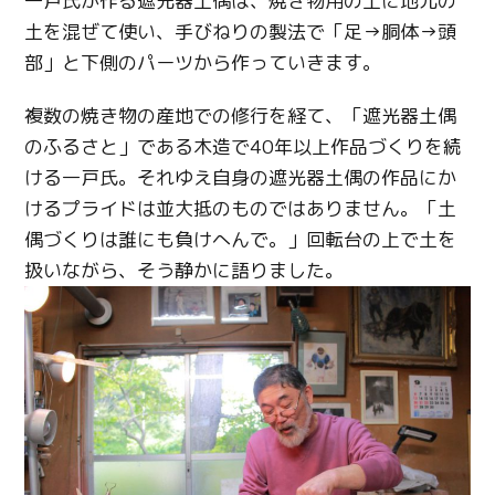
一戸氏が作る遮光器土偶は、焼き物用の土に地元の
土を混ぜて使い、手びねりの製法で「足→胴体→頭
部」と下側のパーツから作っていきます。
複数の焼き物の産地での修行を経て、「遮光器土偶
のふるさと」である木造で40年以上作品づくりを続
ける一戸氏。それゆえ自身の遮光器土偶の作品にか
けるプライドは並大抵のものではありません。「土
偶づくりは誰にも負けへんで。」回転台の上で土を
扱いながら、そう静かに語りました。