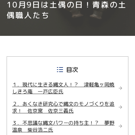
10月9日は土偶の日！青森の土
偶職人たち
目次
１．現代に生きる縄文人！？ 津軽亀ヶ岡焼
しきろ庵 一戸広臣氏
２．あくなき研究心で縄文のモノづくりを追
求！ 佐京窯 佐京三義氏
３．不思議な縄文パワーの持ち主！？ 夢野
温泉 柴谷浩二氏