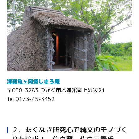
津軽亀ヶ岡焼しきろ庵
〒038-3283 つがる市木造舘岡上沢辺21
Tel 0173-45-3452
２．あくなき研究心で縄文のモノづく
りを追求！ 佐京窯 佐京三義氏