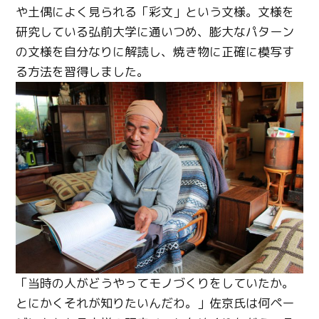
や土偶によく見られる「彩文」という文様。文様を
研究している弘前大学に通いつめ、膨大なパターン
Twitter
の文様を自分なりに解読し、焼き物に正確に模写す
る方法を習得しました。
Facebook
Line
Copy URL
「当時の人がどうやってモノづくりをしていたか。
とにかくそれが知りたいんだわ。」佐京氏は何ペー