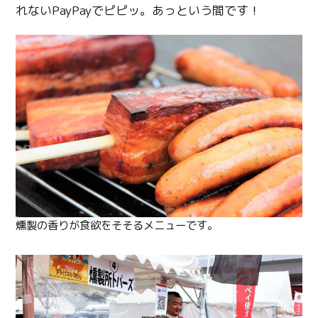
れないPayPayでピピッ。あっという間です！
Twitter
Facebook
燻製の香りが食欲をそそるメニューです。
Line
Copy URL