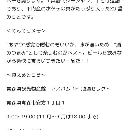
本一を誇ります。「具醬（グージャン）」とは造語
Facebook
であり、平内産のホタテの具がたっぷり入ったXO 醬
Line
のことです。
Copy URL
＜てんてこメモ＞
”おやつ”感覚で嗜むのもいいが、味が濃いため ”酒
のつまみ”として楽しむのがベスト。ビールを飲みな
がら豪快に食らいつきたい一品だ！！
〜買えるところ〜
青森県観光物産館 アスパム 1F 地場セレクト
青森県青森市安方１丁目１
9:00~19:00 (11 月～3 月は18:00 まで)