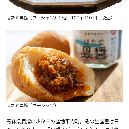
ほたて具醬（グージャン）1 個 100g 810 円（税込）
ほたて具醬（グージャン）
Twitter
青森県屈指のホタテの産地平内町。その生産量は日