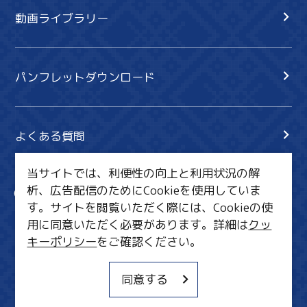
動画ライブラリー
パンフレットダウンロード
よくある質問
当サイトでは、利便性の向上と利用状況の解
析、広告配信のためにCookieを使用していま
サイト内検索
共有
す。サイトを閲覧いただく際には、Cookieの使
行きたいリスト
用に同意いただく必要があります。詳細は
クッ
キーポリシー
をご確認ください。
MICE・教育・観光事業者の皆様へ
サイトポリシー
同意する
関連リンク集