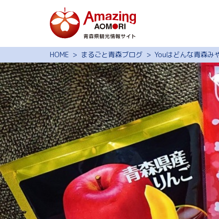
特集
HOME
まるごと青森ブログ
Youはどんな青森み
スポット・体験
モデルコース
旅の予約
観光ガイド
サイト内検索
行きたいリスト
動画ライブラリー
よくある質問