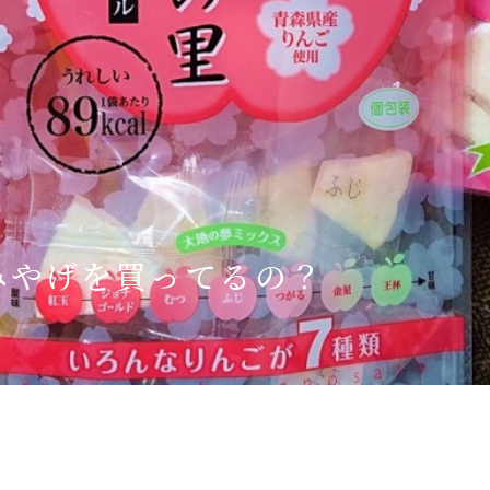
Language
English
简体中文
MICE・教育・観光事業者の皆様へ
みやげを買ってるの？