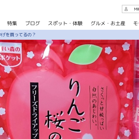
観光案内
M
スポット・体験
グルメ・お土産
モ
ブログ
特集
ブログ
やげを買ってるの？
グルメ・お土産
イベント
アクセス
このサイトについて
共有
写真ライブラリー
パンフレットダウンロード
運営組織について