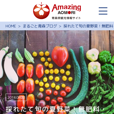
HOME
まるごと青森ブログ
採れたて旬の夏野菜！無肥料
2018.08.22
採れたて旬の夏野菜！無肥料・