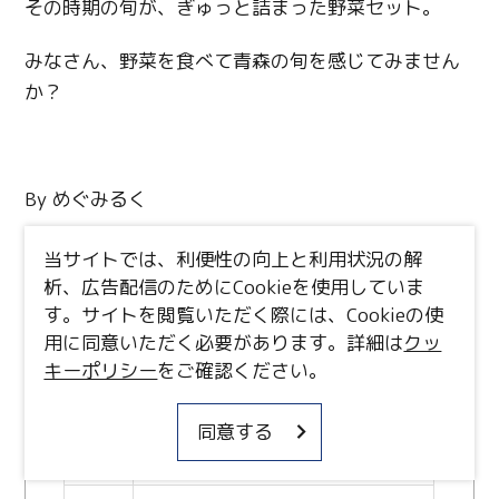
その時期の旬が、ぎゅっと詰まった野菜セット。
みなさん、野菜を食べて青森の旬を感じてみません
か？
By めぐみるく
当サイトでは、利便性の向上と利用状況の解
析、広告配信のためにCookieを使用していま
す。サイトを閲覧いただく際には、Cookieの使
用に同意いただく必要があります。詳細は
クッ
キーポリシー
をご確認ください。
料
固定種の野菜セット（6～10品
金
目が目安） ￥2,160 ※5回
分、10回分がセットになった
同意する
商品もあります。