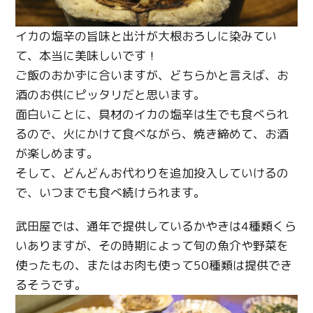
イカの塩辛の旨味と出汁が大根おろしに染みてい
て、本当に美味しいです！
ご飯のおかずに合いますが、どちらかと言えば、お
酒のお供にピッタリだと思います。
Twitter
面白いことに、具材のイカの塩辛は生でも食べられ
るので、火にかけて食べながら、焼き締めて、お酒
Facebook
が楽しめます。
Line
そして、どんどんお代わりを追加投入していけるの
で、いつまでも食べ続けられます。
Copy URL
武田屋では、通年で提供しているかやきは4種類くら
いありますが、その時期によって旬の魚介や野菜を
使ったもの、またはお肉も使って50種類は提供でき
るそうです。