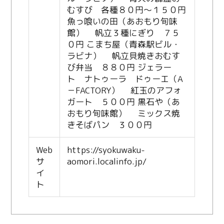
むすび 各種８０円～１５０円
魚っ喰いの田（あおもり旬味
館） 帆立３種にぎり ７５
０円 こまち屋（青森駅ビル・
ラビナ） 帆立貝焼きおむす
び弁当 ８８０円 ジェラー
ト ナトゥーラ ドゥーエ（A
－FACTORY） 紅玉のアフォ
ガート ５００円 黒石や（あ
おもり旬味館） ミックス焼
きそばパン ３００円
Web
https://syokuwaku-
サ
aomori.localinfo.jp/
イ
ト