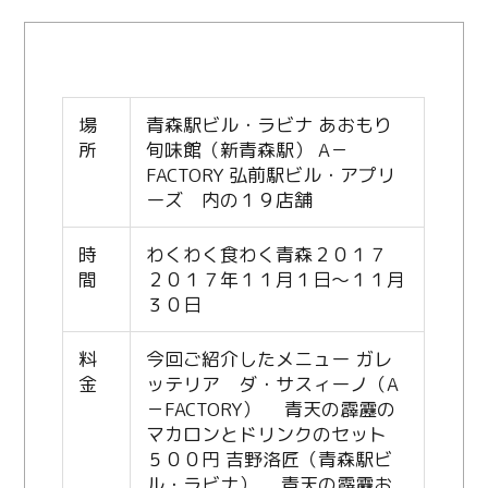
場
青森駅ビル・ラビナ あおもり
所
旬味館（新青森駅） A－
FACTORY 弘前駅ビル・アプリ
ーズ 内の１９店舗
時
わくわく食わく青森２０１７
間
２０１７年１１月１日～１１月
３０日
料
今回ご紹介したメニュー ガレ
金
ッテリア ダ・サスィーノ（A
－FACTORY） 青天の霹靂の
マカロンとドリンクのセット
５００円 吉野洛匠（青森駅ビ
ル・ラビナ） 青天の霹靂お