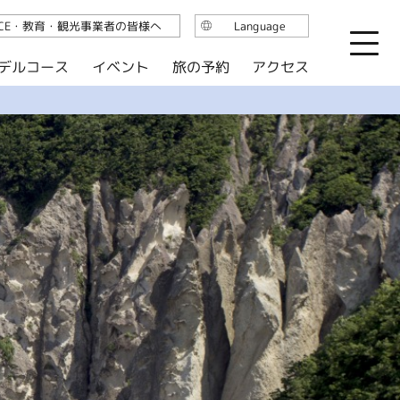
ICE・教育・観光事業者の皆様へ
Language
日本語
デルコース
イベント
旅の予約
アクセス
English
繁体中文
简体中文
한국어