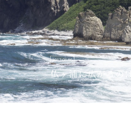
関連リンク集
日本語
繁体中文
한국어
2017.06.16
仏ヶ浦に広がるの