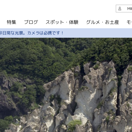
観光案内
M
スポット・体験
グルメ・お土産
モ
ブログ
特集
ブログ
非日常な光景。カメラは必携です！
グルメ・お土産
イベント
アクセス
このサイトについて
共有
写真ライブラリー
パンフレットダウンロード
運営組織について