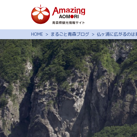
特集
HOME
まるごと青森ブログ
仏ヶ浦に広がるのは
スポット・体験
モデルコース
旅の予約
観光ガイド
サイト内検索
行きたいリスト
動画ライブラリー
よくある質問