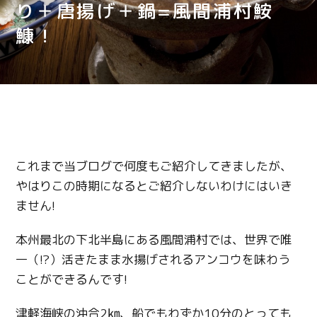
り＋唐揚げ＋鍋=風間浦村鮟
鱇！
これまで当ブログで何度もご紹介してきましたが、
やはりこの時期になるとご紹介しないわけにはいき
ません!
本州最北の下北半島にある風間浦村では、世界で唯
一（!?）活きたまま水揚げされるアンコウを味わう
ことができるんです!
津軽海峡の沖合2㎞、船でもわずか10分のとっても