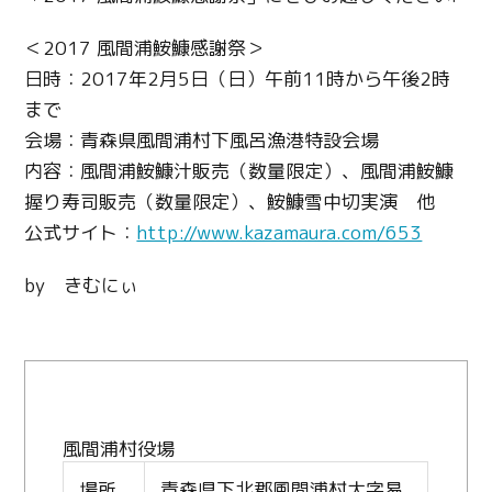
＜2017 風間浦鮟鱇感謝祭＞
日時：2017年2月5日（日）午前11時から午後2時
まで
会場：青森県風間浦村下風呂漁港特設会場
内容：風間浦鮟鱇汁販売（数量限定）、風間浦鮟鱇
握り寿司販売（数量限定）、鮟鱇雪中切実演 他
公式サイト：
http://www.kazamaura.com/653
by きむにぃ
風間浦村役場
場所
青森県下北郡風間浦村大字易