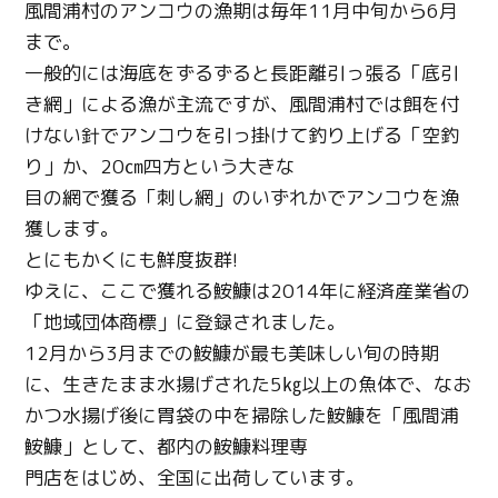
風間浦村のアンコウの漁期は毎年11月中旬から6月
まで。
一般的には海底をずるずると長距離引っ張る「底引
き網」による漁が主流ですが、風間浦村では餌を付
けない針でアンコウを引っ掛けて釣り上げる「空釣
り」か、20㎝四方という大きな
目の網で獲る「刺し網」のいずれかでアンコウを漁
獲します。
とにもかくにも鮮度抜群!
ゆえに、ここで獲れる鮟鱇は2014年に経済産業省の
「地域団体商標」に登録されました。
12月から3月までの鮟鱇が最も美味しい旬の時期
に、生きたまま水揚げされた5㎏以上の魚体で、なお
かつ水揚げ後に胃袋の中を掃除した鮟鱇を「風間浦
鮟鱇」として、都内の鮟鱇料理専
門店をはじめ、全国に出荷しています。