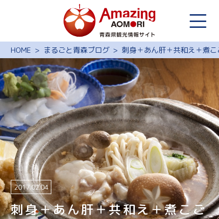
HOME
まるごと青森ブログ
刺身＋あん肝＋共和え＋煮こ
2017.02.04
刺身＋あん肝＋共和え＋煮こご