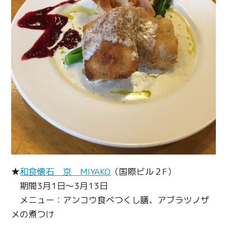
★
和食懐石 京 MIYAKO
（国際ビル２F）
期間3月1日～3月13日
メニュー：アンコウ食べつくし膳、アブラツノザ
メの煮つけ