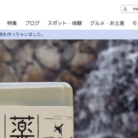
観光案内
M
スポット・体験
グルメ・お土産
モ
ブログ
特集
ブログ
鹸を作っちゃいました。
グルメ・お土産
イベント
アクセス
このサイトについて
共有
写真ライブラリー
パンフレットダウンロード
運営組織について