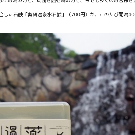
のないお湯の力と、周囲を囲む森の力で、今でも多くのお客様を
合した石鹸「薬研温泉水石鹸」（700円）が、このたび開湯4