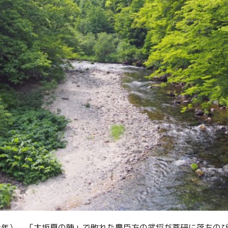
元和元年）、「大坂夏の陣」で敗れた豊臣方の武将が薬研に落ちの