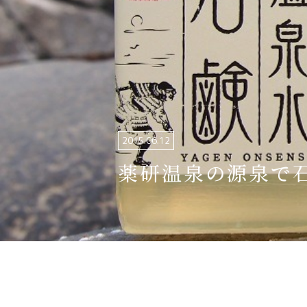
関連リンク集
日本語
繁体中文
한국어
2015.06.12
薬研温泉の源泉で