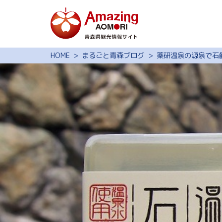
特集
HOME
まるごと青森ブログ
薬研温泉の源泉で石
スポット・体験
モデルコース
旅の予約
観光ガイド
サイト内検索
行きたいリスト
動画ライブラリー
よくある質問