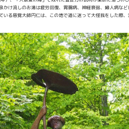
泉かけ流しのお湯は疲労回復、胃腸病、神経衰弱、婦人病など
ている慈覚大師円仁は、この地で道に迷って大怪我をした際、
Twitter