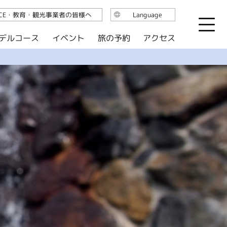
ICE・教育・観光事業者の皆様へ
Language
日本語
デルコース
イベント
旅の予約
アクセス
English
繁体中文
简体中文
한국어