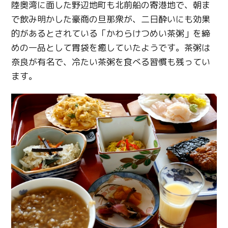
陸奥湾に面した野辺地町も北前船の寄港地で、朝ま
で飲み明かした豪商の旦那衆が、二日酔いにも効果
的があるとされている「かわらけつめい茶粥」を締
めの一品として胃袋を癒していたようです。茶粥は
奈良が有名で、冷たい茶粥を食べる習慣も残ってい
ます。
Twitter
Facebook
Line
Copy URL