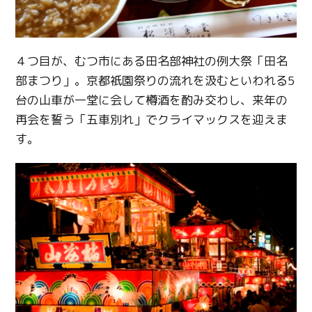
４つ目が、むつ市にある田名部神社の例大祭「田名
部まつり」。京都祇園祭りの流れを汲むといわれる5
台の山車が一堂に会して樽酒を酌み交わし、来年の
再会を誓う「五車別れ」でクライマックスを迎えま
す。