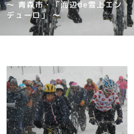
～ 青森市・「海辺de雪上エン
デューロ」 ～