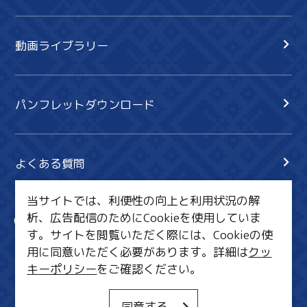
動画ライブラリー
パンフレットダウンロード
よくある質問
当サイトでは、利便性の向上と利用状況の解
析、広告配信のためにCookieを使用していま
サイト内検索
共有
す。サイトを閲覧いただく際には、Cookieの使
行きたいリスト
用に同意いただく必要があります。詳細は
クッ
キーポリシー
をご確認ください。
MICE・教育・観光事業者の皆様へ
サイトポリシー
同意する