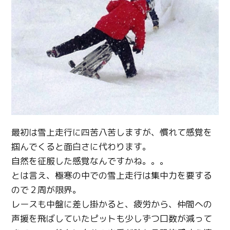
Twitter
Facebook
最初は雪上走行に四苦八苦しますが、慣れて感覚を
掴んでくると面白さに代わります。
Line
自然を征服した感覚なんですかね。。。
とは言え、極寒の中での雪上走行は集中力を要する
Copy URL
ので２周が限界。
レースも中盤に差し掛かると、疲労から、仲間への
声援を飛ばしていたピットも少しずつ口数が減って