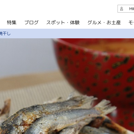
観光案内
M
スポット・体験
グルメ・お土産
モ
ブログ
特集
ブログ
焼干し
グルメ・お土産
イベント
アクセス
このサイトについて
共有
写真ライブラリー
パンフレットダウンロード
運営組織について