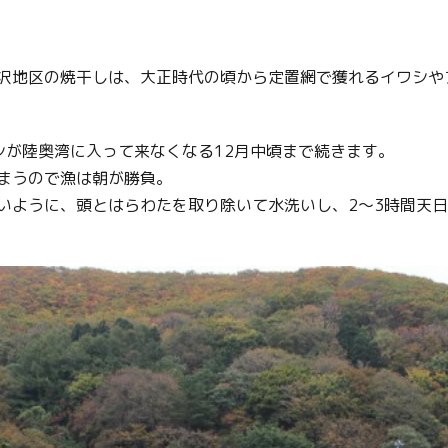
沢地区の焼干しは、大正時代の頃から定置網で獲れるイワシや
シが陸奥湾に入って来なくなる12月中頃まで続きます。
まうので漁は朝が勝負。
いように、頭とはらわたを取り除いて水洗いし、2～3時間天