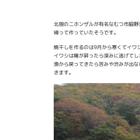
北限のニホンザルが有名なむつ市脇野
帰って作っていたそうです。
焼干しを作るのは9月から寒くてイワ
イワシは陽が昇ったら深みに逃げてし
漁から戻ってきたら苦みや渋みが出な
きます。