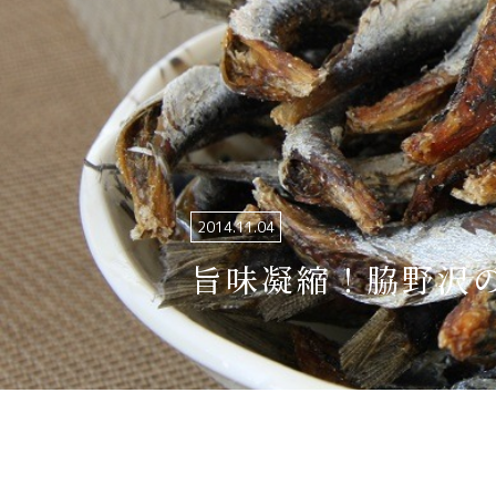
関連リンク集
日本語
繁体中文
한국어
2014.11.04
旨味凝縮！脇野沢