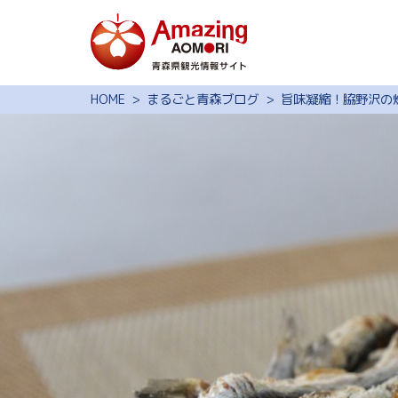
特集
HOME
まるごと青森ブログ
旨味凝縮！脇野沢の
スポット・体験
モデルコース
旅の予約
観光ガイド
サイト内検索
行きたいリスト
動画ライブラリー
よくある質問