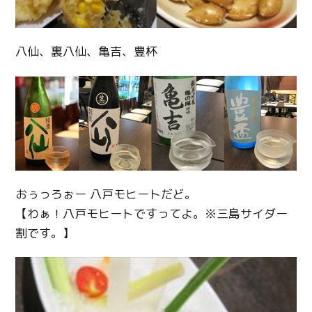
八仙、裏八仙、亀吉、豊杯
おぅっろぉー 八戸モヒートだど。
【わぁ！八戸モヒートですってよ。※三島サイダー
割です。】