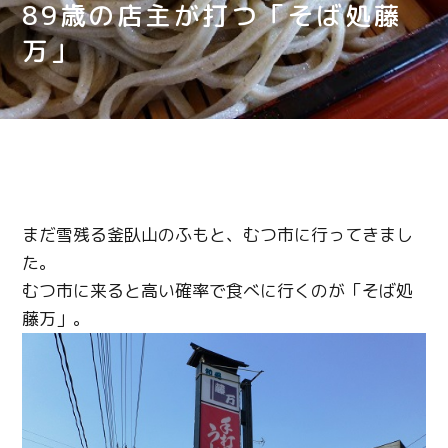
89歳の店主が打つ「そば処藤
万」
まだ雪残る釜臥山のふもと、むつ市に行ってきまし
た。
むつ市に来ると高い確率で食べに行くのが「そば処
藤万」。