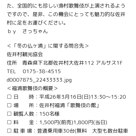
た、全国的にも珍しい漁村歌舞伎が上演されるよう
ですので、是非、この機会にとっても魅力的な佐井
村に足をお運びください。
ｂｙ さっちゃん
＜「冬の仏ヶ浦」に関する問合先＞
佐井村観光協会
住所 青森県下北郡佐井村大佐井112 アルサス1F
TEL 0175-38-4515
d0007875_22433333.jpg
＜福浦歌舞伎の概要＞
□ 日 時：平成26年3月16日(日)13:30～15:20
□ 場 所：佐井村福浦「歌舞伎の館」
□ 観覧人数：150名様
□ 料 金：1,500円(前売)1,800円(当日)
□ 駐 車 場：普通乗用車30台(無料 大型も数台駐車