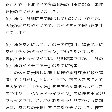
ることで、下北半島の冬季観光の目玉になる可能性
Twitter
を秘めていると思いました。
Facebook
仏ヶ浦は、冬期間も閉鎖はしていないようですが、
天候が変わりやすいので、ガイドさんの同行をおす
Line
すめします。
Copy URL
仏ヶ浦をあとにして、この日の昼食は、福浦地区に
ある「仏ヶ浦ドライブイン」でいただきました。
※仏ヶ浦ドライブインは、冬期休業ですが、「冬の
仏ヶ浦ガイドモニター」のために営業。
「手の込んだ美味しい郷土料理や新鮮な魚介類を提
供してくれる店」ということで、村の人たちにとて
も人気です。「仏ヶ浦」ももちろん素晴らしかった
のですが、「仏ヶ浦ドライブイン」の料理も＋αのサ
プライズです。地元でとれたタラとサケを使った料
理は、あまりの美味しさに言葉を失いました。佐井