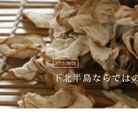
関連リンク集
日本語
繁体中文
한국어
2013.08.05
下北半島ならでは