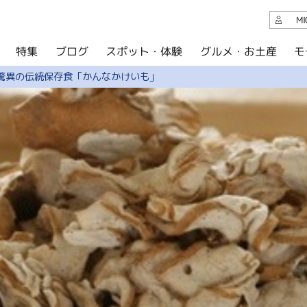
観光案内
M
スポット・体験
グルメ・お土産
モ
ブログ
特集
ブログ
驚異の伝統保存食「かんなかけいも」
グルメ・お土産
イベント
アクセス
このサイトについて
共有
写真ライブラリー
パンフレットダウンロード
運営組織について