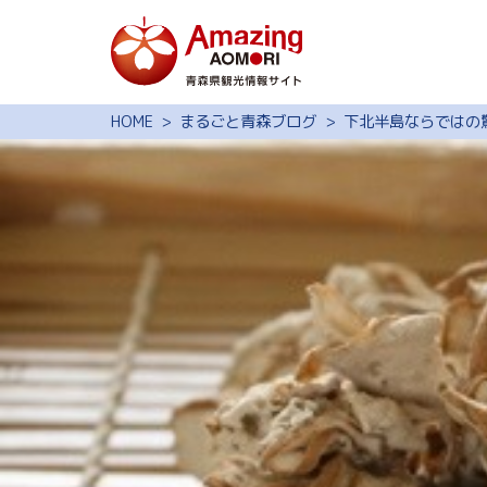
特集
HOME
まるごと青森ブログ
下北半島ならではの
スポット・体験
モデルコース
旅の予約
観光ガイド
サイト内検索
行きたいリスト
動画ライブラリー
よくある質問