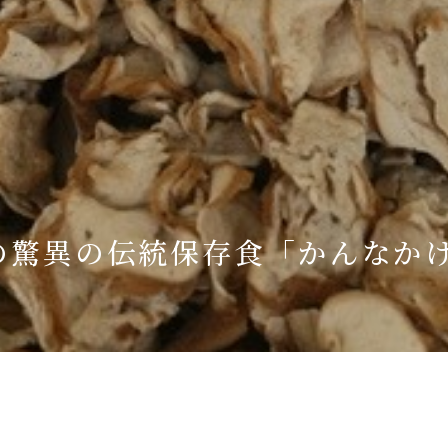
Language
English
简体中文
MICE・教育・観光事業者の皆様へ
の驚異の伝統保存食「かんなか