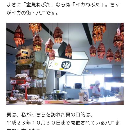
Facebook
まさに「金魚ねぶた」ならぬ「イカねぶた」。さす
がイカの街・八戸です。
Line
Copy URL
実は、私がこちらを訪れた真の目的は、
平成２３年１０月３０日まで開催されている八戸ま