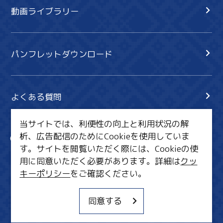
動画ライブラリー
パンフレットダウンロード
よくある質問
当サイトでは、利便性の向上と利用状況の解
析、広告配信のためにCookieを使用していま
サイト内検索
共有
す。サイトを閲覧いただく際には、Cookieの使
行きたいリスト
用に同意いただく必要があります。詳細は
クッ
キーポリシー
をご確認ください。
MICE・教育・観光事業者の皆様へ
サイトポリシー
同意する
関連リンク集