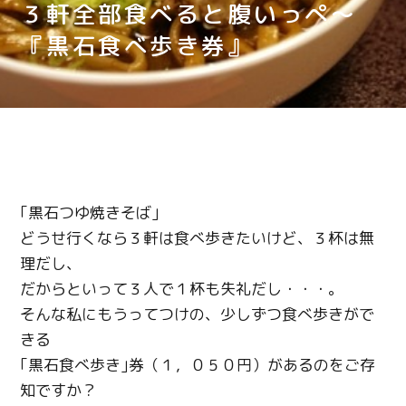
３軒全部食べると腹いっぺ～
『黒石食べ歩き券』
｢黒石つゆ焼きそば｣
どうせ行くなら３軒は食べ歩きたいけど、３杯は無
理だし、
だからといって３人で１杯も失礼だし・・・。
そんな私にもうってつけの、少しずつ食べ歩きがで
きる
｢黒石食べ歩き｣券（１，０５０円）があるのをご存
知ですか？