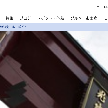
観光案内
M
スポット・体験
グルメ・お土産
モ
ブログ
特集
ブログ
穀豊穣、家内安全
グルメ・お土産
イベント
アクセス
このサイトについて
共有
写真ライブラリー
パンフレットダウンロード
運営組織について