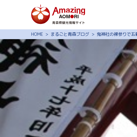
特集
HOME
まるごと青森ブログ
鬼神社の裸参りで五
スポット・体験
モデルコース
旅の予約
観光ガイド
サイト内検索
行きたいリスト
動画ライブラリー
よくある質問