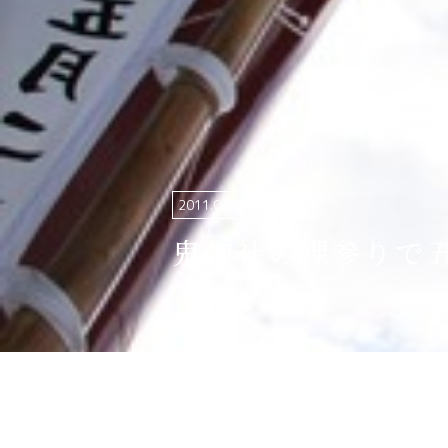
関連リンク集
日本語
繁体中文
한국어
2011.02.04
鬼神社の裸参りで