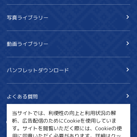
写真ライブラリー
動画ライブラリー
パンフレットダウンロード
よくある質問
当サイトでは、利便性の向上と利用状況の解
析、広告配信のためにCookieを使用していま
サイト内検索
共有
す。サイトを閲覧いただく際には、Cookieの使
行きたいリスト
用に同意いただく必要があります。詳細は
クッ