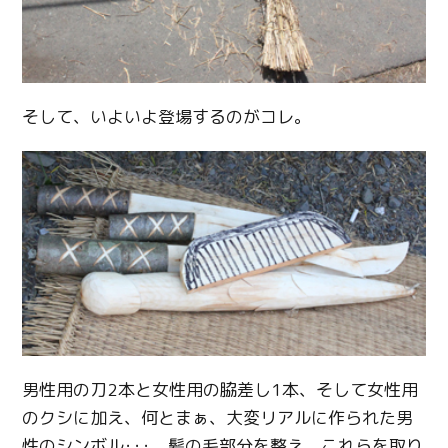
そして、いよいよ登場するのがコレ。
Twitter
Facebook
Line
Copy URL
男性用の刀2本と女性用の脇差し1本、そして女性用
のクシに加え、何とまぁ、大変リアルに作られた男
性のシンボル･･･。髪の毛部分を整え、これらを取り