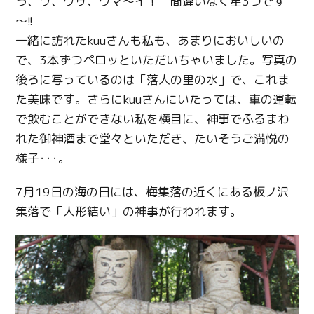
う、ウ、ウゥ、ウマ～イ！ 間違いなく星3つです
～!!
一緒に訪れたkuuさんも私も、あまりにおいしいの
で、3本ずつペロッといただいちゃいました。写真の
後ろに写っているのは「落人の里の水」で、これま
た美味です。さらにkuuさんにいたっては、車の運転
で飲むことができない私を横目に、神事でふるまわ
れた御神酒まで堂々といただき、たいそうご満悦の
様子･･･。
7月19日の海の日には、梅集落の近くにある板ノ沢
集落で「人形結い」の神事が行われます。