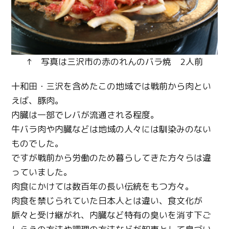
Line
Copy URL
↑ 写真は三沢市の赤のれんのバラ焼 2人前
十和田・三沢を含めたこの地域では戦前から肉とい
えば、豚肉。
内臓は一部でレバが流通される程度。
牛バラ肉や内臓などは地域の人々には馴染みのない
ものでした。
ですが戦前から労働のため暮らしてきた方々らは違
っていました。
肉食にかけては数百年の長い伝統をもつ方々。
肉食を禁じられていた日本人とは違い、食文化が
脈々と受け継がれ、内臓など特有の臭いを消す下ご