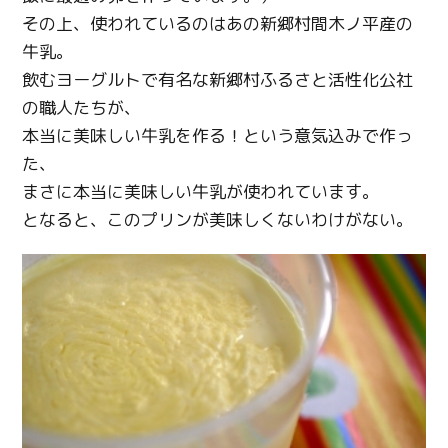
その上、使われているのはあの新郷村間木ノ平産の
牛乳。
Twitter
飲むヨーグルトで有名な新郷村ふるさと活性化公社
Facebook
の職人たちが、
本当に美味しい牛乳を作る！という意気込みで作っ
Line
た、
まさに本当に美味しい牛乳が使われています。
Copy URL
となると、このプリンが美味しくないわけがない。