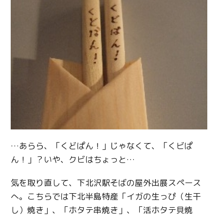
Twitter
…あらら、「くどぱん！」じゃなくて、「くビぱ
ん！」？いや、クビはちょっと…
Facebook
気を取り直して、下北沢駅そばの屋外出展スペース
Line
へ。こちらでは下北半島特産「イガの生っぴ（生干
し）焼き」、「ホタテ串焼き」、「活ホタテ貝焼
Copy URL