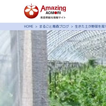
特集
HOME
まるごと青森ブログ
生きた土が野菜を育
スポット・体験
モデルコース
旅の予約
観光ガイド
サイト内検索
行きたいリスト
動画ライブラリー
よくある質問