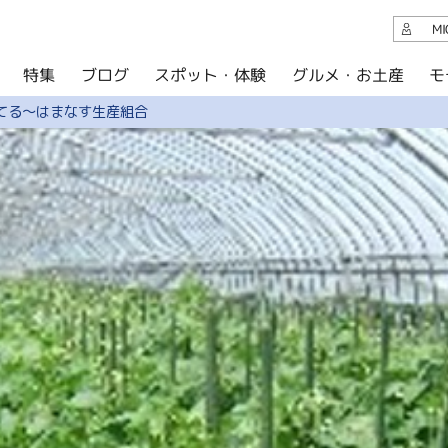
観光案内
M
スポット・体験
グルメ・お土産
モ
ブログ
特集
ブログ
てる～はまなす生産組合
グルメ・お土産
イベント
アクセス
このサイトについて
共有
写真ライブラリー
パンフレットダウンロード
運営組織について