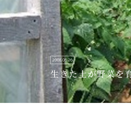
関連リンク集
日本語
繁体中文
한국어
2008.06.26
生きた土が野菜を