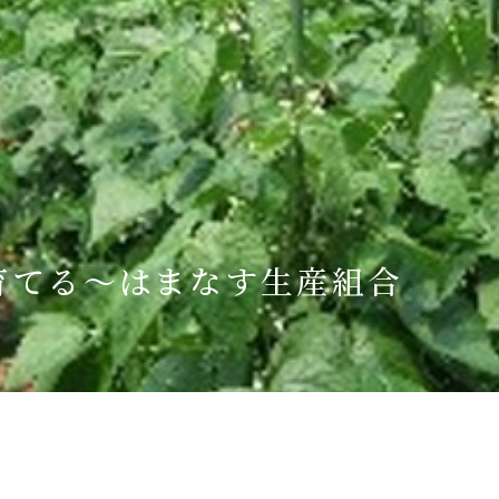
Language
English
简体中文
MICE・教育・観光事業者の皆様へ
育てる～はまなす生産組合