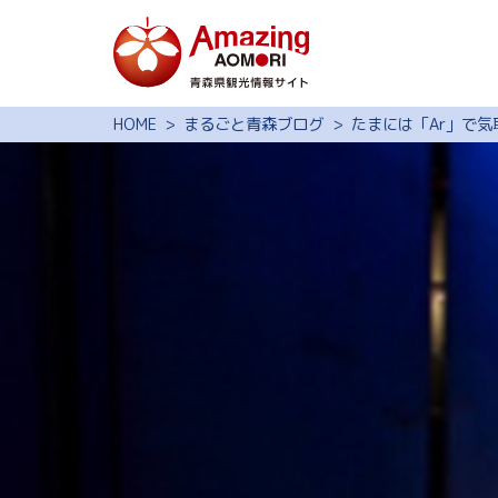
特集
HOME
まるごと青森ブログ
たまには「Ar」で気
スポット・体験
モデルコース
旅の予約
観光ガイド
サイト内検索
行きたいリスト
動画ライブラリー
よくある質問