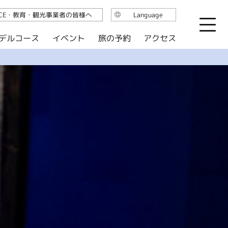
ICE・教育・観光事業者の皆様へ
Language
日本語
デルコース
イベント
旅の予約
アクセス
English
繁体中文
简体中文
한국어