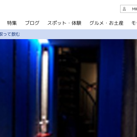
観光案内
M
スポット・体験
グルメ・お土産
モ
ブログ
特集
ブログ
取って飲む
グルメ・お土産
イベント
アクセス
このサイトについて
共有
写真ライブラリー
パンフレットダウンロード
運営組織について