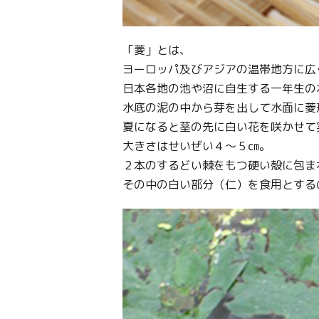
「菱」とは、
ヨーロッパ及びアジアの温帯地方に広
日本各地の池や沼に自生する一年生の
水底の泥の中から芽を出して水面に菱
夏になると茎の先に白い花を咲かせて
大きさはせいぜい４～５㎝。
２本のするどい棘をもつ硬い殻に包ま
その中の白い部分（仁）を食用とする