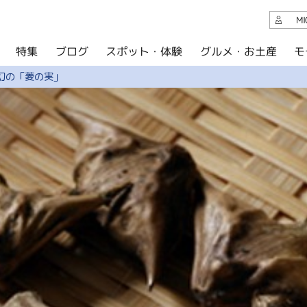
観光案内
M
スポット・体験
グルメ・お土産
モ
ブログ
特集
ブログ
幻の「菱の実」
グルメ・お土産
イベント
アクセス
このサイトについて
共有
写真ライブラリー
パンフレットダウンロード
運営組織について