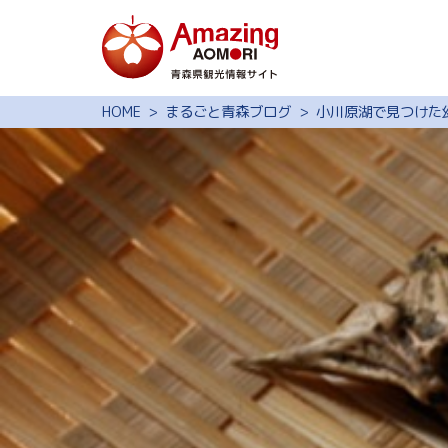
特集
HOME
まるごと青森ブログ
小川原湖で見つけた
スポット・体験
モデルコース
旅の予約
観光ガイド
サイト内検索
行きたいリスト
動画ライブラリー
よくある質問