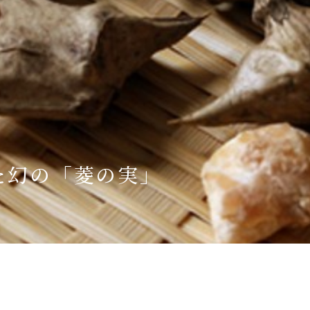
Language
English
简体中文
MICE・教育・観光事業者の皆様へ
た幻の「菱の実」