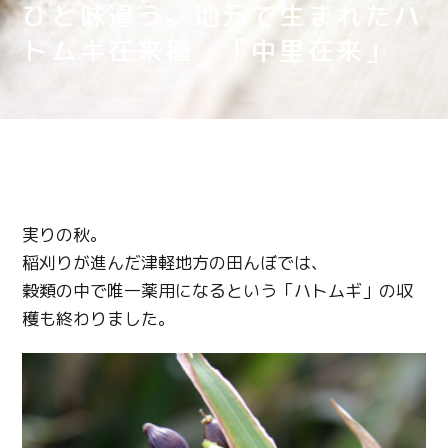
ひと味違う。地元で生まれたハ
トムギ在来種 「中里在来」
実りの秋。
稲刈りが進んだ津軽地方の田んぼでは、
穀類の中で唯一薬用になるという「ハトムギ」の収
穫も終わりました。