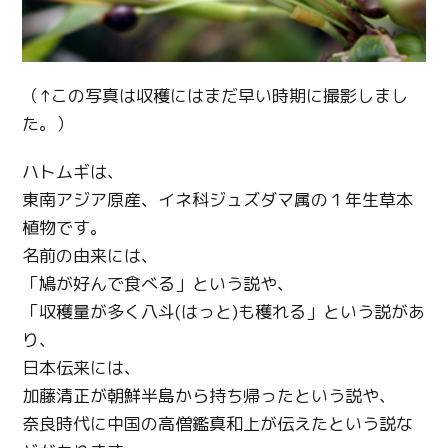
（↑この写真は収穫にはまだ早い時期に撮影しまし
た。）
ハトムギは、
東南アジア原産、イネ科ジュズダマ属の１年生草本
植物です。
名前の由来には、
「鳩が好んで食べる」という説や、
「収穫量が多く八斗(はっと)も穫れる」という説があ
り、
日本伝来には、
加藤清正が朝鮮半島から持ち帰ったという説や、
奈良時代に中国の高僧鑑真和上が伝えたという説な