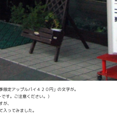
Facebook
Line
Copy URL
季限定アップルパイ４２０円」の文字が。
ーです。ご注意ください。）
すが、
て入ってみました。