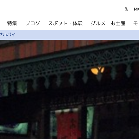
観光案内
M
スポット・体験
グルメ・お土産
モ
ブログ
特集
ブログ
プルパイ
グルメ・お土産
イベント
アクセス
このサイトについて
共有
写真ライブラリー
パンフレットダウンロード
運営組織について