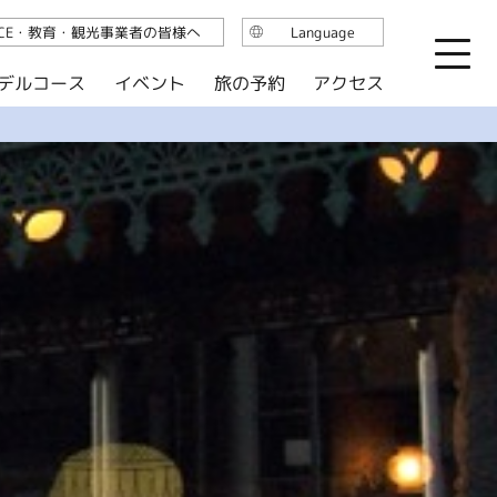
ICE・教育・観光事業者の皆様へ
Language
日本語
デルコース
イベント
旅の予約
アクセス
English
繁体中文
简体中文
한국어