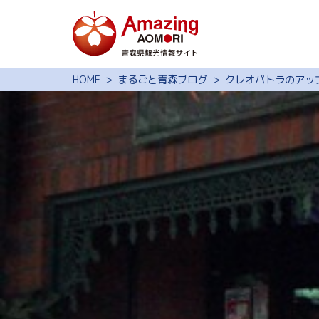
特集
HOME
まるごと青森ブログ
クレオパトラのアッ
スポット・体験
モデルコース
旅の予約
観光ガイド
サイト内検索
行きたいリスト
動画ライブラリー
よくある質問