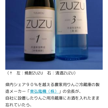
Twitter
Facebook
Line
Copy URL
（↑ 左：焼酎ZUZU 右：清酒ZUZU）
県内シェア９０％を越える農家用りんご冷蔵庫の製
造メーカー「
東弘電機（株）
」の会長が、
自社に設置したりんご用冷蔵庫にお酒を入れたまま
忘れていたら、