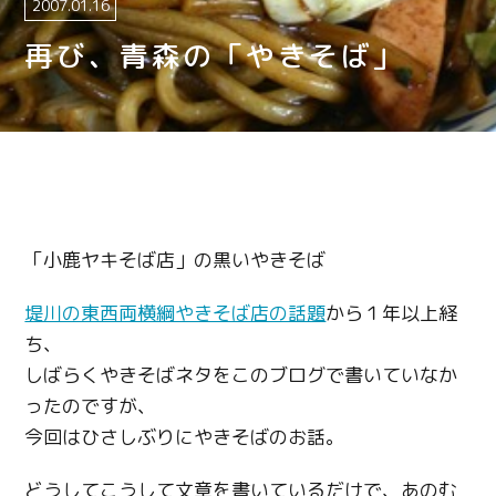
2007.01.16
再び、青森の「やきそば」
「小鹿ヤキそば店」の黒いやきそば
堤川の東西両横綱やきそば店の話題
から１年以上経
ち、
しばらくやきそばネタをこのブログで書いていなか
ったのですが、
今回はひさしぶりにやきそばのお話。
どうしてこうして文章を書いているだけで、あのむ