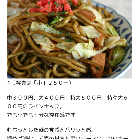
Twitter
↑（写真は「小」２５０円）
Facebook
中３００円、大４００円、特大５００円、特々大６
００円のラインナップ。
Line
でも小でも十分な存在感です。
Copy URL
むちっとした麺の食感とパリッと感。
噛めば噛むほど麦の甘さと黒いソースのコンビネー