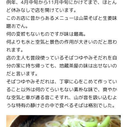
例年、4月中旬から11月中旬にかけてまで、ほとん
ど休みなしで店を開けています。
Twitter
このお店に昔からあるメニューは山菜そばと生姜味
Facebook
噌おでん。
何の変哲もないものですが味は最高。
Line
何よりも水と空気と景色の作用が大きいのだと思わ
れます。
Copy URL
店の主人も普段使っているそばつゆやみそだれを自
分の家に持ち帰っても、地蔵茶屋の味は出せないの
だと言います。
そばつゆやみそだれは、丁寧に心をこめて作ってい
ること以外は何のてらいもない素朴な味で、爽やか
な空気と車が通る音こそすれ、山が音を吸い込むよ
うな特有の静けさの中で食べるそばは格別でした。