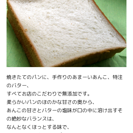
焼きたてのパンに、手作りのあまーいあんこ、特注
のバター、
すべてお店のこだわりで無添加です。
柔らかいパンのほのかな甘さの奥から、
あんこの甘さとバターの塩味が口の中に溶け出すそ
Twitter
の絶妙なバランスは、
Facebook
なんとなくほっとする味で、