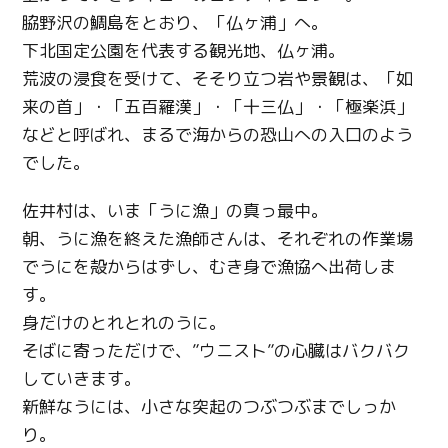
脇野沢の鯛島をとおり、「仏ヶ浦」へ。
下北国定公園を代表する観光地、仏ヶ浦。
荒波の浸食を受けて、そそり立つ岩や景観は、「如
来の首」・「五百羅漢」・「十三仏」・「極楽浜」
などと呼ばれ、まるで海からの恐山への入口のよう
でした。
佐井村は、いま「うに漁」の真っ最中。
朝、うに漁を終えた漁師さんは、それぞれの作業場
でうにを殻からはずし、むき身で漁協へ出荷しま
す。
身だけのとれとれのうに。
そばに寄っただけで、”ウニスト”の心臓はバクバク
していきます。
新鮮なうには、小さな突起のつぶつぶまでしっか
り。