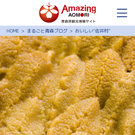
HOME
まるごと青森ブログ
おいしい"佐井村"