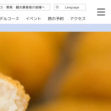
ICE・教育・観光事業者の皆様へ
Language
日本語
デルコース
イベント
旅の予約
アクセス
English
繁体中文
简体中文
한국어