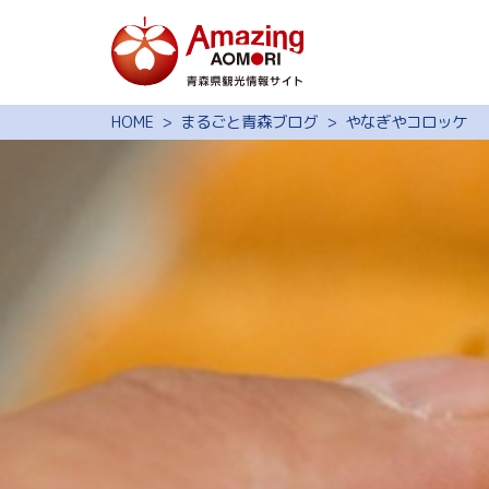
特集
HOME
まるごと青森ブログ
やなぎやコロッケ
スポット・体験
モデルコース
旅の予約
観光ガイド
サイト内検索
行きたいリスト
動画ライブラリー
よくある質問