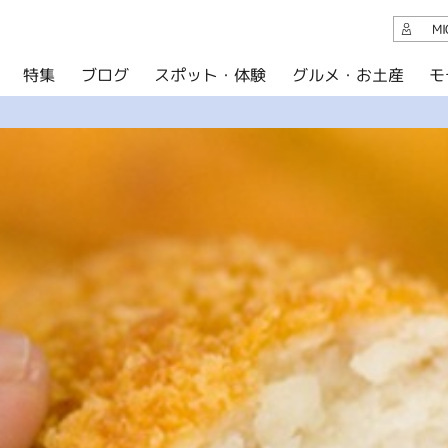
観光案内
M
スポット・体験
グルメ・お土産
モ
ブログ
特集
ブログ
グルメ・お土産
イベント
アクセス
このサイトについて
共有
写真ライブラリー
パンフレットダウンロード
運営組織について