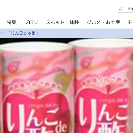
観光案内
M
スポット・体験
グルメ・お土産
モ
ブログ
特集
ブログ
料 「りんごｄｅ酢」
グルメ・お土産
イベント
アクセス
このサイトについて
共有
写真ライブラリー
パンフレットダウンロード
運営組織について