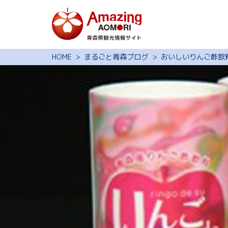
特集
HOME
まるごと青森ブログ
おいしいりんご酢飲
スポット・体験
モデルコース
旅の予約
観光ガイド
サイト内検索
行きたいリスト
動画ライブラリー
よくある質問