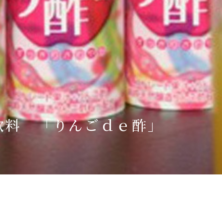
Language
English
简体中文
MICE・教育・観光事業者の皆様へ
飲料 「りんごｄｅ酢」