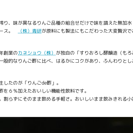
搾り、味が異なるりんご品種の組合せだけで味を調えた無加水
ュース。
（株）青研
が原料にも製法にもこだわった大変贅沢で
年創業の
カネショウ（株）
が独自の「すりおろし醪醸造（もろ
一般的なりんご酢に比べ、はるかにコクがあり、ふんわりとし
生したのが「りんごde酢」。
酢を６％加えたおいしい機能性飲料です。
。割らずにそのまま飲める手軽さ。おいしいまま飲みきれる小容