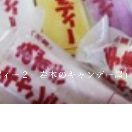
Language
English
简体中文
MICE・教育・観光事業者の皆様へ
ディー２「岩木のキャンデー屋