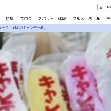
観光案内
M
スポット・体験
グルメ・お土産
モ
ブログ
特集
ブログ
ィー２「岩木のキャンデー屋」
グルメ・お土産
イベント
アクセス
このサイトについて
共有
写真ライブラリー
パンフレットダウンロード
運営組織について