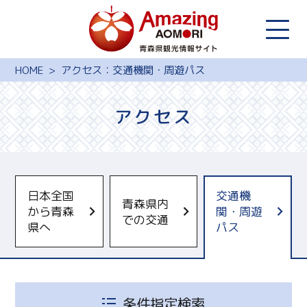
HOME
アクセス：交通機関・周遊パス
アクセス
日本全国
交通機
青森県内
から青森
関・周遊
での交通
県へ
パス
条件指定検索