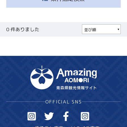
0
件ありました
並び順
人気順
更新順
現在地から近い順
Twitter
Facebook
Line
OFFICIAL SNS
Copy URL