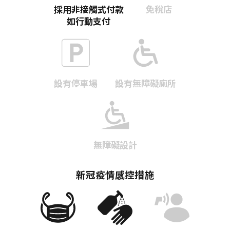
採用非接觸式付款
免稅店
如行動支付
設有停車場
設有無障礙廁所
Twitter分享
無障礙設計
Facebook分享
新冠疫情感控措施
複製連結