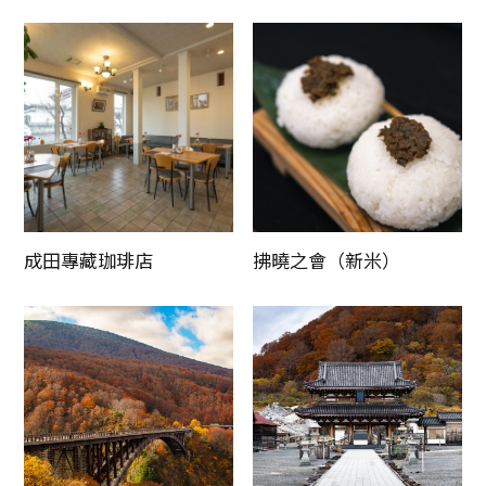
更新時間
成田專藏珈琲店
拂曉之會（新米）