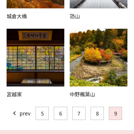
城倉大橋
恐山
Twitter分享
Facebook分享
複製連結
宮越家
中野楓葉山
prev
5
6
7
8
9