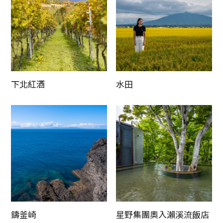
下北紅酒
水田
鑄釜崎
星野集團奧入瀨溪流飯店