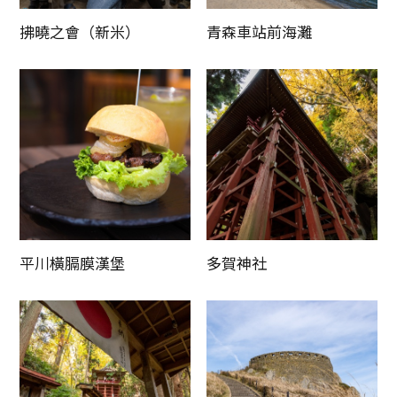
拂曉之會（新米）
青森車站前海灘
平川橫膈膜漢堡
多賀神社