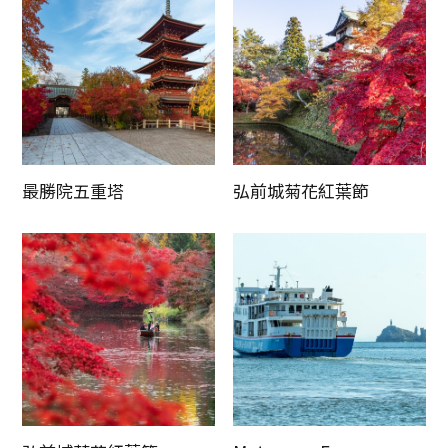
最勝院五重塔
弘前城菊花紅葉節