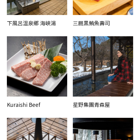
下風呂溫泉鄉 海峽湯
三厩黑鮪魚壽司
Kuraishi Beef
星野集團青森屋