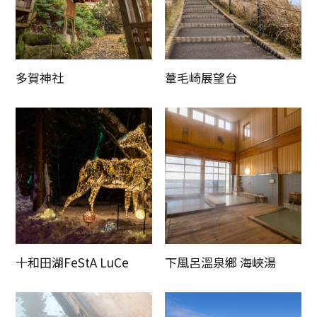
多賀神社
葦毛崎展望台
十和田湖FeStA LuCe
下風呂溫泉鄉 海峽湯