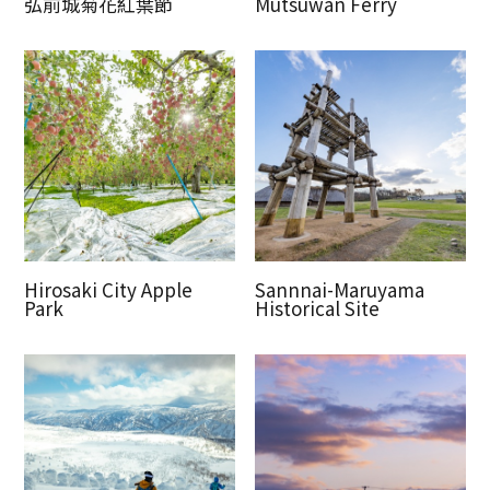
弘前城菊花紅葉節
Mutsuwan Ferry
Hirosaki City Apple
Sannnai-Maruyama
Park
Historical Site